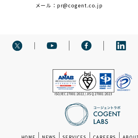
メール：
pr@cogent.co.jp
ISO/IEC 27001:2022 / JIS Q 27001:2023
HOME
NEWS
SERVICES
CAREERS
ABOU