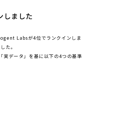
インしました
gent Labsが4位でランクインしま
ました。
る「実データ」を基に以下の4つの基準